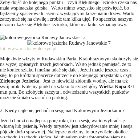
Żeby dojść do kolejnego punktu – czyli Błękitnego Jeziorka czeka nas
mała wspinaczka górska. Warto mimo wszystko się poświęcić, bo
będziemy spacerowali lasem z wystającymi korzeniami drzew. Warto
zatrzymać się na chwilę i zrobić tam kilka ujęć. Po spacerku naszym
oczom ukaże się Błękitne Jeziorko, które ma kolor szmaragdowy.
fot: www.michalwoloszyn.pl
Moje dwie wizyty w Rudawskim Parku Krajobrazowym skończyły się
na wyżej opisanych trzech jeziorkach. Warto jednak pamiętać, że to
nie koniec szlaku i można udać się dalej. Jeżeli macie jeszcze czas i
siłę, to po krótkim spacerze dotrzecie do kolejnego przystanku, czyli
Zielonego Jeziorka.
Jest to niewielki zbiornik wodny, ale ma też
swój urok. Kolejny punkt na szlaku to szczyt góry
Wielka Kopa
871
m.n.p.m. Bo zdobyciu szczytu i odwiedzeniu wszystkich punktów
możecie śmiało wracać na parking.
2. Kiedy najlepiej jechać na sesję nad Kolorowymi Jeziorkami ?
Jeżeli chodzi o najlepszą porę roku, to na sesję warto wybrać się
wiosną lub jesienią. Wtedy turystów jest zdecydowanie mniej i sesja
pójdzie dużo sprawniej. Najlepsze godziny, to oczywiście okolice
wschodu i zachodu słońca. W ubiegłym roku fotografowałem na