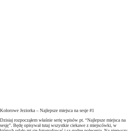
Kolorowe Jeziorka – Najlepsze miejsca na sesje #1
Dzisiaj rozpocząłem właśnie serię wpisów pt. “Najlepsze miejsca na
sesję”. Będę opisywał tutaj wszystkie ciekawe z miejscówki, w
których udało mi się fotografować i są godne polecenia. Na pierwszy