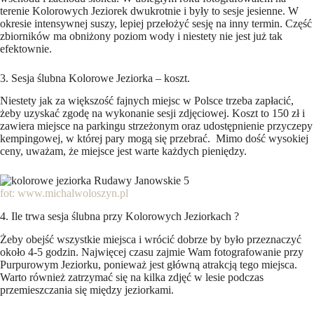
terenie Kolorowych Jeziorek dwukrotnie i były to sesje jesienne. W
okresie intensywnej suszy, lepiej przełożyć sesję na inny termin. Część
zbiorników ma obniżony poziom wody i niestety nie jest już tak
efektownie.
3. Sesja ślubna Kolorowe Jeziorka – koszt.
Niestety jak za większość fajnych miejsc w Polsce trzeba zapłacić,
żeby uzyskać zgodę na wykonanie sesji zdjęciowej. Koszt to 150 zł i
zawiera miejsce na parkingu strzeżonym oraz udostępnienie przyczepy
kempingowej, w której pary mogą się przebrać. Mimo dość wysokiej
ceny, uważam, że miejsce jest warte każdych pieniędzy.
fot: www.michalwoloszyn.pl
4. Ile trwa sesja ślubna przy Kolorowych Jeziorkach ?
Żeby obejść wszystkie miejsca i wrócić dobrze by było przeznaczyć
około 4-5 godzin. Najwięcej czasu zajmie Wam fotografowanie przy
Purpurowym Jeziorku, ponieważ jest główną atrakcją tego miejsca.
Warto również zatrzymać się na kilka zdjęć w lesie podczas
przemieszczania się między jeziorkami.