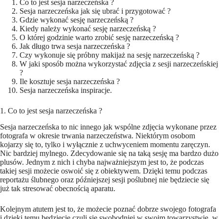
Co to jest sesja narzeczeńska ?
Sesja narzeczeńska jak się ubrać i przygotować ?
Gdzie wykonać sesję narzeczeńską ?
Kiedy należy wykonać sesję narzeczeńską ?
O której godzinie warto zrobić sesję narzeczeńską ?
Jak długo trwa sesja narzeczeńska ?
Czy wykonuje się próbny makijaż na sesję narzeczeńską ?
W jaki sposób można wykorzystać zdjęcia z sesji narzeczeńskiej
?
Ile kosztuje sesja narzeczeńska ?
Sesja narzeczeńska inspiracje.
1. Co to jest sesja narzeczeńska ?
Sesja narzeczeńska to nic innego jak wspólne zdjęcia wykonane przez
fotografa w okresie trwania narzeczeństwa. Niektórym osobom
kojarzy się to, tylko i wyłącznie z uchwyceniem momentu zaręczyn.
Nic bardziej mylnego. Zdecydowanie się na taką sesję ma bardzo dużo
plusów. Jednym z nich i chyba najważniejszym jest to, że podczas
takiej sesji możecie oswoić się z obiektywem. Dzięki temu podczas
reportażu ślubnego oraz późniejszej sesji poślubnej nie będziecie się
już tak stresować obecnością aparatu.
Kolejnym atutem jest to, że możecie poznać dobrze swojego fotografa
i dzięki temu będziecie czuli się swobodniej w swoim towarzystwie, w