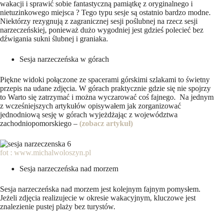
wakacji i sprawić sobie fantastyczną pamiątkę z oryginalnego i
nietuzinkowego miejsca ? Tego typu sesje są ostatnio bardzo modne.
Niektórzy rezygnują z zagranicznej sesji poślubnej na rzecz sesji
narzeczeńskiej, ponieważ dużo wygodniej jest gdzieś polecieć bez
dźwigania sukni ślubnej i graniaka.
Sesja narzeczeńska w górach
Piękne widoki połączone ze spacerami górskimi szlakami to świetny
przepis na udane zdjęcia. W górach praktycznie gdzie się nie spojrzy
to Warto się zatrzymać i można wyczarować coś fajnego. Na jednym
z wcześniejszych artykułów opisywałem jak zorganizować
jednodniową sesję w górach wyjeżdżając z województwa
zachodniopomorskiego –
(zobacz artykuł
)
fot : www.michalwoloszyn.pl
Sesja narzeczeńska nad morzem
Sesja narzeczeńska nad morzem jest kolejnym fajnym pomysłem.
Jeżeli zdjęcia realizujecie w okresie wakacyjnym, kluczowe jest
znalezienie pustej plaży bez turystów.