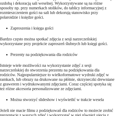
ozdobą i dekoracją sali weselnej. Wykorzystywane są na różne
sposoby np. przy numerkach stolików, do tablicy informacyjnej z
rozmieszczeniem gości na sali lub dekorują stanowisko przy
polaroidzie i księdze gości.
Zaproszenia i księga gości
Bardzo często można spotkać zdjęcia z sesji narzeczeńskiej
wykorzystane przy projekcie zaproszeń ślubnych lub księgi gości.
Prezenty na podziękowania dla rodziców
Istnieje wiele możliwości na wykorzystanie zdjęć z sesji
narzeczeńskiej do stworzenia prezentu na podziękowania dla
rodziców. Najpopularniejsze to wielkoformatowe wydruki zdjęć w
ramkach, lub obrazy na drukowane na płótnie, skrzyneczki drewniane
z grawerem i wydrukowanymi zdjęciami. Coraz częściej spotyka się
też różne akcesoria personalizowane ze zdjęciami.
Można stworzyć slideshow i wyświetlić w trakcie wesela
Jeżeli nie macie filmu z podziękowań dla rodziców to możecie zrobić
prezentację z waszych zdjęć i wykorzystać w niej również ujęcia z