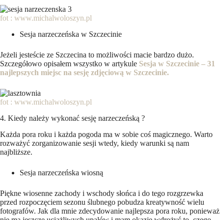
fot : www.michalwoloszyn.pl
Sesja narzeczeńska w Szczecinie
Jeżeli jesteście ze Szczecina to możliwości macie bardzo dużo.
Szczegółowo opisałem wszystko w artykule
Sesja w Szczecinie – 31
najlepszych miejsc na sesję zdjęciową w Szczecinie
.
fot : www.michalwoloszyn.pl
4. Kiedy należy wykonać sesję narzeczeńską ?
Każda pora roku i każda pogoda ma w sobie coś magicznego. Warto
rozważyć zorganizowanie sesji wtedy, kiedy warunki są nam
najbliższe.
Sesja narzeczeńska wiosną
Piękne wiosenne zachody i wschody słońca i do tego rozgrzewka
przed rozpoczęciem sezonu ślubnego pobudza kreatywność wielu
fotografów. Jak dla mnie zdecydowanie najlepsza pora roku, ponieważ
nie ma jeszcze uciążliwych upałów i mam okazję wdrożyć to, czego