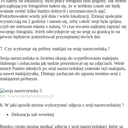
To zależy od lokalizacji, stylu pracy fotografa oraz pogody. Jak byłem
początkującym fotografem bałem się, że w krótkim czasie nie będę
wstanie zrobić kilku bardzo dobrych i urozmaiconych ujęć.
Potrzebowałem wtedy pół dnia i wielu lokalizacji. Dzisiaj spokojnie
wystarczają mi 2 godziny i staram się, żeby całość sesji była spójna,
czyli nie mieszam miasta z naturą. O czas trwania najlepiej zapytać się
swojego fotografa. Jeżeli zdecydujecie się na sesję za granicą to na
pewno będziecie potrzebowali przynajmniej dwóch dni.
7. Czy wykonuje się próbny makijaż na sesję narzeczeńską ?
Sesja narzeczeńska to świetna okazja do wypróbowania makijażu
ślubnego i zobaczenia jak będzie prezentował się na zdjęciach. Wiele
moich Panien młodych po sesji narzeczeńskiej zmieniło styl makijażu,
a nawet makijażystkę. Dlatego zachęcam do zgrania terminu sesji z
makijażem próbnym.
fot : www.michalwoloszyn.pl
8. W jaki sposób można wykorzystać zdjęcia z sesji narzeczeńskiej ?
Dekoracja sali weselnej
Bardzo często można spotkać zdjęcia z sesji narzeczeńskiej, które są