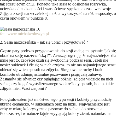
tak stresującym dniu. Ponadto taka sesja to doskonała rozrywka,
ucieczka od codzienności i wartościowe spędzenie czasu we dwoje.
Zdjęcia z sesji narzeczeńskiej można wykorzystać na różne sposoby, o
czym opowiem w punkcie 8.
fot : www.michalwoloszyn.pl
2. Sesja narzeczeńska – jak się ubrać i przygotować ?
Często pary podczas przygotowania do sesji zadają mi pytanie “jak się
ubrać na sesję narzeczeńską ?”. Zawszę sugeruję, że najważniejsze dla
mnie jest to, żebyście czuli się swobodnie podczas sesji. Jeżeli nie
nosisz sukienek i źle się w nich czujesz, to nie ma najmniejszego sensu
ubierać się w ten sposób na zdjęcia. Skrępowane ruchy i brak
komfortu utrudniają naturalne pozowanie i psują całą zabawę.
Zastanów się również czy oglądając później zdjęcia widzicie na nich
siebie, czy kogoś wystylizowanego w określony sposób, bo np. takie
zdjęcia mieli Wasi znajomi ?
Fotografowałem już mnóstwo tego typu sesji i kobiety przychodziły
ubrane elegancko, w sukienkach oraz na luzie. Najważniejsze jest,
żeby w miarę kolorystycznie pasować do siebie i do otoczenia.
Podczas sesji w naturze fajnie wyglądają kolory ziemi, natomiast na