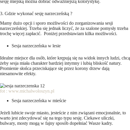
sesję miejską można dobrać odważniejszą kolorystykę.
3. Gdzie wykonać sesję narzeczeńską ?
Mamy dużo opcji i sporo możliwości do zorganizowania sesji
narzeczeńskiej. Trzeba się jednak liczyć, że za szalone pomysły trzeba
trochę więcej zapłacić. Poniżej przedstawiam kilka możliwości.
Sesja narzeczeńska w lesie
Idealne miejsce dla osób, które krępują się na widok innych ludzi, chcą
żeby sesja miała charakter bardziej intymny i lubią bliskość natury.
Promienie słońca przeciskające się przez korony drzew dają
niesamowite efekty.
fot : www.michalwoloszyn.pl
Sesja narzeczeńska w mieście
Jeżeli lubicie swoje miasto, jesteście z nim związani emocjonalnie, to
warto jest zdecydować się na tego typu sesję. Ciekawe uliczki,
bulwary, mosty mogą w fajny sposób dopełniać Wasze kadry.