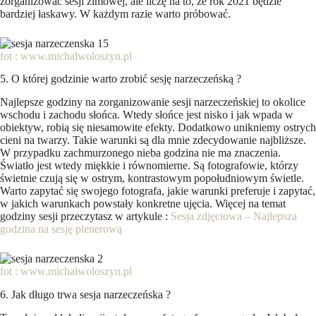
zorganizować sesji zimowej, ale liczę na to, że rok 2021 będzie
bardziej łaskawy. W każdym razie warto próbować.
fot : www.michalwoloszyn.pl
5. O której godzinie warto zrobić sesję narzeczeńską ?
Najlepsze godziny na zorganizowanie sesji narzeczeńskiej to okolice
wschodu i zachodu słońca. Wtedy słońce jest nisko i jak wpada w
obiektyw, robią się niesamowite efekty. Dodatkowo unikniemy ostrych
cieni na twarzy. Takie warunki są dla mnie zdecydowanie najbliższe.
W przypadku zachmurzonego nieba godzina nie ma znaczenia.
Światło jest wtedy miękkie i równomierne. Są fotografowie, którzy
świetnie czują się w ostrym, kontrastowym popołudniowym świetle.
Warto zapytać się swojego fotografa, jakie warunki preferuje i zapytać,
w jakich warunkach powstały konkretne ujęcia. Więcej na temat
godziny sesji przeczytasz w artykule :
Sesja zdjęciowa – Najlepsza
godzina na sesję plenerową
fot : www.michalwoloszyn.pl
6. Jak długo trwa sesja narzeczeńska ?