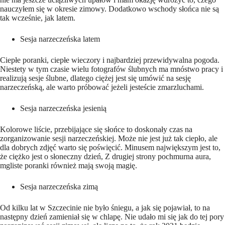
nauczyłem się w okresie zimowy. Dodatkowo wschody słońca nie są
tak wcześnie, jak latem.
Sesja narzeczeńska latem
Ciepłe poranki, ciepłe wieczory i najbardziej przewidywalna pogoda.
Niestety w tym czasie wielu fotografów ślubnych ma mnóstwo pracy i
realizują sesje ślubne, dlatego ciężej jest się umówić na sesję
narzeczeńską, ale warto próbować jeżeli jesteście zmarzluchami.
Sesja narzeczeńska jesienią
Kolorowe liście, przebijające się słońce to doskonały czas na
zorganizowanie sesji narzeczeńskiej. Może nie jest już tak ciepło, ale
dla dobrych zdjęć warto się poświęcić. Minusem największym jest to,
że ciężko jest o słoneczny dzień, Z drugiej strony pochmurna aura,
mgliste poranki również mają swoją magię.
Sesja narzeczeńska zimą
Od kilku lat w Szczecinie nie było śniegu, a jak się pojawiał, to na
następny dzień zamieniał się w chlapę. Nie udało mi się jak do tej pory