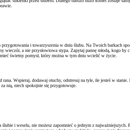
oglądać sukienki przed ślubem. Dlatego bardzo dużo kobiet zostaje sa
rawie.
o przygotowania i towarzyszenia w dniu ślubu. Na Twoich barkach spo
y wieczór, a nie przysłowiowa stypa. Zapytaj pannę młodą, kogo by chc
mieć świetny pomysł, który można w tym dniu wcielić w życie.
rana. Wspieraj, dodawaj otuchy, odstresuj na tyle, ile jesteś w stani
za nią, niech spokojnie się przygotowuje.
ślubie i weselu, nie możesz zapomnieć o jednym z najważniejszych. Pa