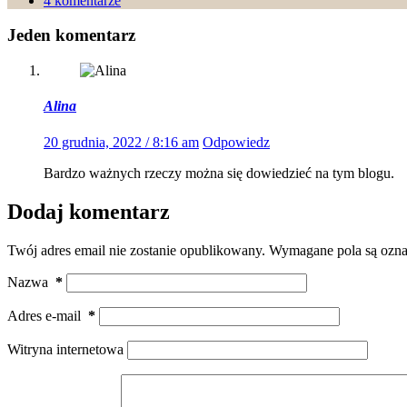
4 komentarze
Jeden komentarz
Alina
20 grudnia, 2022 / 8:16 am
Odpowiedz
Bardzo ważnych rzeczy można się dowiedzieć na tym blogu.
Dodaj komentarz
Twój adres email nie zostanie opublikowany.
Wymagane pola są ozn
Nazwa
*
Adres e-mail
*
Witryna internetowa