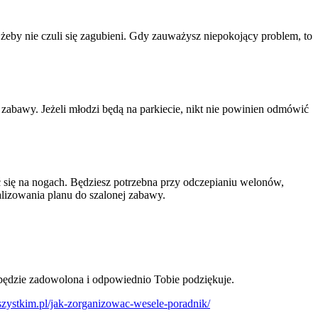
 żeby nie czuli się zagubieni. Gdy zauważysz niepokojący problem, to
do zabawy. Jeżeli młodzi będą na parkiecie, nikt nie powinien odmówić
ć się na nogach. Będziesz potrzebna przy odczepianiu welonów,
alizowania planu do szalonej zabawy.
 będzie zadowolona i odpowiednio Tobie podziękuje.
zystkim.pl/jak-zorganizowac-wesele-poradnik/