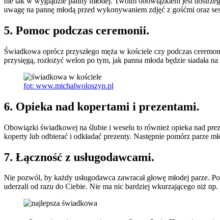
nie tak w wyglądzie panny młodej. Twoim obowiązkiem jest dostrzega
uwagę na pannę młodą przed wykonywaniem zdjęć z gośćmi oraz sesj
5. Pomoc podczas ceremonii.
Świadkowa oprócz przyszłego męża w kościele czy podczas ceremonii 
przysięgą, rozłożyć welon po tym, jak panna młoda będzie siadała na
fot: www.michalwoloszyn.pl
6. Opieka nad kopertami i prezentami.
Obowiązki świadkowej na ślubie i weselu to również opieka nad preze
koperty lub odbierać i odkładać prezenty. Następnie pomórz parze 
7. Łączność z usługodawcami.
Nie pozwól, by każdy usługodawca zawracał głowę młodej parze. Pod
uderzali od razu do Ciebie. Nie ma nic bardziej wkurzającego niż np. 