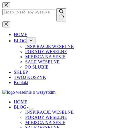
Przejdź
do
treści
Brak
wyników
HOME
BLOG
INSPIRACJE WESELNE
PORADY WESELNE
MIEJSCA NA SESJE
SALE WESELNE
PO ŚLUBIE
SKLEP
TWÓJ KOSZYK
Kontakt
HOME
BLOG
INSPIRACJE WESELNE
PORADY WESELNE
MIEJSCA NA SESJE
SALE WESELNE